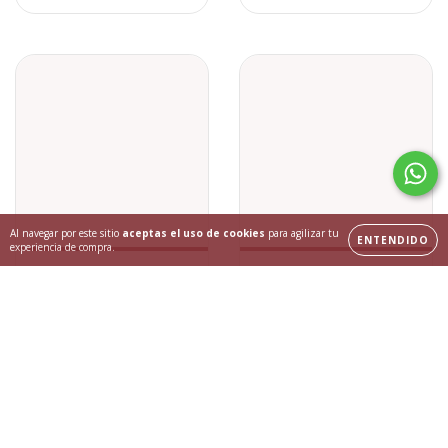
Al navegar por este sitio
aceptas el uso de cookies
para agilizar tu
ENTENDIDO
experiencia de compra.
Collar para Perro con
Correa para Perro AQUA
Broche PINK PAWS
VER
VER